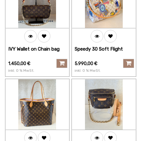
IVY Wallet on Chain bag
Speedy 30 Soft Flight
1.450,00
€
5.990,00
€
inkl.
0
% MwSt.
inkl.
0
% MwSt.