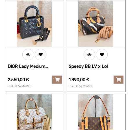
DIOR Lady Medium
Speedy BB LV x Lol
Cannage
2.550,00
€
1.890,00
€
inkl.
0
% MwSt.
inkl.
0
% MwSt.