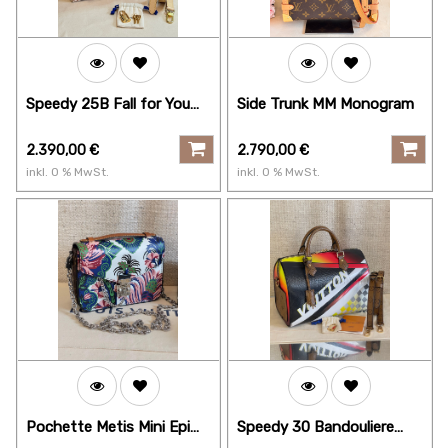
Speedy 25B Fall for You
Side Trunk MM Monogram
beige
2.390,00
€
2.790,00
€
inkl.
0
% MwSt.
inkl.
0
% MwSt.
Pochette Metis Mini Epi
Speedy 30 Bandouliere