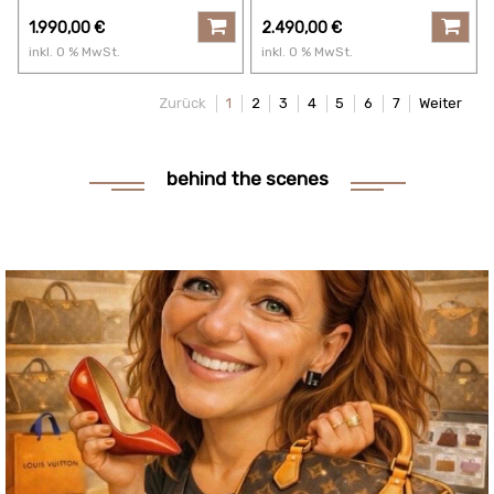
Monogram Floral
RACE
1.990,00
€
2.490,00
€
inkl.
0
% MwSt.
inkl.
0
% MwSt.
Zurück
1
2
3
4
5
6
7
Weiter
behind the scenes