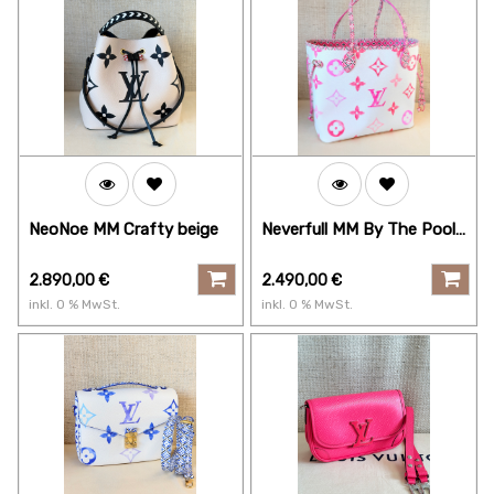
NeoNoe MM Crafty beige
Neverfull MM By The Pool
pink
2.890,00
€
2.490,00
€
inkl.
0
% MwSt.
inkl.
0
% MwSt.