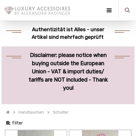
Optionen
anzeigen
Authentizität ist Alles - unser
Artikel sind mehrfach geprüft
Quick
Filter
Disclaimer: please notice when
Kategorien
buying outside the European
anzeigen
Union - VAT & import duties/
tariffs are NOT included - Thank
you!
Handtaschen
Schulter
Filter