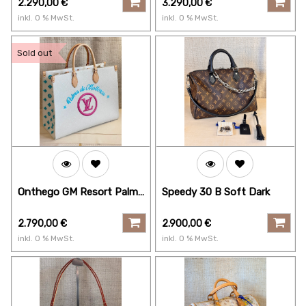
2.290,00
€
3.290,00
€
inkl.
0
% MwSt.
inkl.
0
% MwSt.
Sold out
Onthego GM Resort Palma
Speedy 30 B Soft Dark
de Mallorca
2.790,00
€
2.900,00
€
inkl.
0
% MwSt.
inkl.
0
% MwSt.