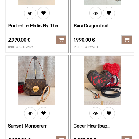
Pochette Metis By The
Buci Dragonfruit
Pool blau
2.990,00
€
1.990,00
€
inkl.
0
% MwSt.
inkl.
0
% MwSt.
Sunset Monogram
Coeur Heartbag
Monogram "Fall in Love"