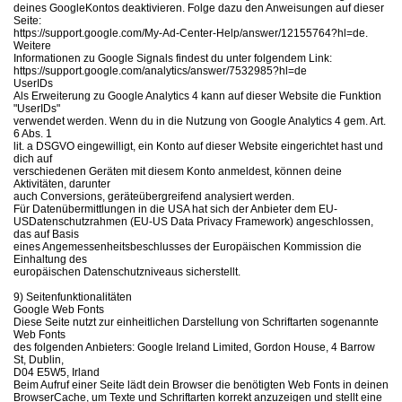
deines GoogleKontos deaktivieren. Folge dazu den Anweisungen auf dieser
Seite:
https://support.google.com/My-Ad-Center-Help/answer/12155764?hl=de.
Weitere
Informationen zu Google Signals findest du unter folgendem Link:
https://support.google.com/analytics/answer/7532985?hl=de
UserIDs
Als Erweiterung zu Google Analytics 4 kann auf dieser Website die Funktion
"UserIDs"
verwendet werden. Wenn du in die Nutzung von Google Analytics 4 gem. Art.
6 Abs. 1
lit. a DSGVO eingewilligt, ein Konto auf dieser Website eingerichtet hast und
dich auf
verschiedenen Geräten mit diesem Konto anmeldest, können deine
Aktivitäten, darunter
auch Conversions, geräteübergreifend analysiert werden.
Für Datenübermittlungen in die USA hat sich der Anbieter dem EU-
USDatenschutzrahmen (EU-US Data Privacy Framework) angeschlossen,
das auf Basis
eines Angemessenheitsbeschlusses der Europäischen Kommission die
Einhaltung des
europäischen Datenschutzniveaus sicherstellt.
9) Seitenfunktionalitäten
Google Web Fonts
Diese Seite nutzt zur einheitlichen Darstellung von Schriftarten sogenannte
Web Fonts
des folgenden Anbieters: Google Ireland Limited, Gordon House, 4 Barrow
St, Dublin,
D04 E5W5, Irland
Beim Aufruf einer Seite lädt dein Browser die benötigten Web Fonts in deinen
BrowserCache, um Texte und Schriftarten korrekt anzuzeigen und stellt eine