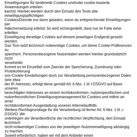
Einwilligungen für bestimmte Cookies und/oder cookie-basierte
Anwendungen erteilen
kannst. Hierbei werden durch den Einsatz des Tools alle
einwilligungspflichtigen
Cookies/Dienste nur dann geladen, wenn du entsprechende Einwilligungen
per
Häkchensetzung erteilst. So wird sichergestellt, dass nur im Falle einer
erteilten
Einwilligung derartige Cookies auf deinem jeweiligen Endgerät gesetzt
werden.
Das Tool setzt technisch notwendige Cookies, um deine Cookie-Präferenzen
zu
speichern. Personenbezogene Nutzerdaten werden hierbei grundsätzlich
nicht
verarbeitet.
Kommt es im Einzelfall zum Zwecke der Speicherung, Zuordnung oder
Protokollierung
von Cookie-Einstellungen doch zur Verarbeitung personenbezogener Daten
(wie etwa
der IP-Adresse), erfolgt diese gemäß Art. 6 Abs. 1 lit. f DSGVO auf Basis
unseres
berechtigten Interesses an einem rechtskonformen, nutzerspezifischen und
nutzerfreundlichen Einwilligungsmanagement für Cookies und mithin an
einer
rechtskonformen Ausgestaltung unseres Internetauftritts.
Weitere Rechtsgrundlage für die Verarbeitung ist ferner Art. 6 Abs. 1 lit. c
DSGVO. Wir
unterliegen als Verantwortliche der rechtlichen Verpflichtung, den Einsatz
technisch
nicht notwendiger Cookies von der jeweiligen Nutzereinwilligung abhängig
zu machen.
Soweit erforderlich, haben wir mit dem Anbieter einen