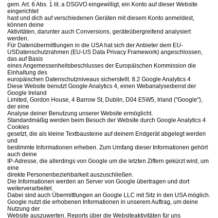
gem. Art. 6 Abs. 1 lit. a DSGVO eingewilligt, ein Konto auf dieser Website
eingerichtet
hast und dich auf verschiedenen Geräten mit diesem Konto anmeldest,
können deine
Aktivitäten, darunter auch Conversions, geräteübergreifend analysiert
werden.
Für Datenübermittlungen in die USA hat sich der Anbieter dem EU-
USDatenschutzrahmen (EU-US Data Privacy Framework) angeschlossen,
das auf Basis
eines Angemessenheitsbeschlusses der Europäischen Kommission die
Einhaltung des
europäischen Datenschutzniveaus sicherstellt. 8.2 Google Analytics 4
Diese Website benutzt Google Analytics 4, einen Webanalysedienst der
Google Ireland
Limited, Gordon House, 4 Barrow St, Dublin, D04 E5W5, Irland ("Google"),
der eine
Analyse deiner Benutzung unserer Website ermöglicht.
Standardmäßig werden beim Besuch der Website durch Google Analytics 4
Cookies
gesetzt, die als kleine Textbausteine auf deinem Endgerät abgelegt werden
und
bestimmte Informationen erheben. Zum Umfang dieser Informationen gehört
auch deine
IP-Adresse, die allerdings von Google um die letzten Ziffern gekürzt wird, um
eine
direkte Personenbeziehbarkeit auszuschließen.
Die Informationen werden an Server von Google übertragen und dort
weiterverarbeitet.
Dabei sind auch Übermittlungen an Google LLC mit Sitz in den USA möglich.
Google nutzt die erhobenen Informationen in unserem Auftrag, um deine
Nutzung der
Website auszuwerten, Reports über die Websiteaktivitäten für uns