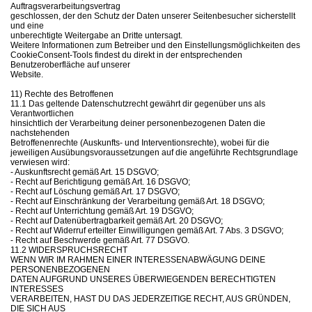
Auftragsverarbeitungsvertrag
geschlossen, der den Schutz der Daten unserer Seitenbesucher sicherstellt
und eine
unberechtigte Weitergabe an Dritte untersagt.
Weitere Informationen zum Betreiber und den Einstellungsmöglichkeiten des
CookieConsent-Tools findest du direkt in der entsprechenden
Benutzeroberfläche auf unserer
Website.
11) Rechte des Betroffenen
11.1 Das geltende Datenschutzrecht gewährt dir gegenüber uns als
Verantwortlichen
hinsichtlich der Verarbeitung deiner personenbezogenen Daten die
nachstehenden
Betroffenenrechte (Auskunfts- und Interventionsrechte), wobei für die
jeweiligen Ausübungsvoraussetzungen auf die angeführte Rechtsgrundlage
verwiesen wird:
- Auskunftsrecht gemäß Art. 15 DSGVO;
- Recht auf Berichtigung gemäß Art. 16 DSGVO;
- Recht auf Löschung gemäß Art. 17 DSGVO;
- Recht auf Einschränkung der Verarbeitung gemäß Art. 18 DSGVO;
- Recht auf Unterrichtung gemäß Art. 19 DSGVO;
- Recht auf Datenübertragbarkeit gemäß Art. 20 DSGVO;
- Recht auf Widerruf erteilter Einwilligungen gemäß Art. 7 Abs. 3 DSGVO;
- Recht auf Beschwerde gemäß Art. 77 DSGVO.
11.2 WIDERSPRUCHSRECHT
WENN WIR IM RAHMEN EINER INTERESSENABWÄGUNG DEINE
PERSONENBEZOGENEN
DATEN AUFGRUND UNSERES ÜBERWIEGENDEN BERECHTIGTEN
INTERESSES
VERARBEITEN, HAST DU DAS JEDERZEITIGE RECHT, AUS GRÜNDEN,
DIE SICH AUS