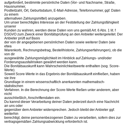
aufgefordert, bestimmte persönliche Daten (Vor- und Nachname, Straße,
Hausnummer,
Postleitzahl, Ort, Geburtsdatum, E-Mail-Adresse, Telefonnummer, ggf. Daten
zu einem
alternativen Zahlungsmittel) anzugeben.
Um unser berechtigtes Interesse an der Feststellung der Zahlungsfähigkeit
unserer
Kunden zu wahren, werden diese Daten von uns gemäß Art. 6 Abs. 1 lit. f
DSGVO zum Zweck einer Bonitätsprüfung an den Anbieter weitergeleitet. Der
Anbieter prüft auf Basis
der von dir angegebenen persönlichen Daten sowie weiterer Daten (wie
etwa
Warenkorb, Rechnungsbetrag, Bestellhistorie, Zahlungserfahrungen), ob die
von dir
ausgewählte Zahlungsmöglichkeit im Hinblick auf Zahlungs- und/oder
Forderungsausfallrisiken gewährt werden kann.
Die Bonitätsauskunft kann Wahrscheinlichkeitswerte enthalten (sog. Score-
Werte).
Soweit Score-Werte in das Ergebnis der Bonitätsauskunft einfließen, haben
sie ihre
Grundlage in einem wissenschaftlich anerkannten mathematisch-
statistischen
Verfahren. In die Berechnung der Score-Werte fließen unter anderem, aber
nicht
ausschließlich, Anschriftendaten ein.
Du kannst dieser Verarbeitung deiner Daten jederzeit durch eine Nachricht
an uns oder
gegenüber dem Anbieter widersprechen. Jedoch bleibt der Anbieter ggf.
weiterhin
berechtigt, deine personenbezogenen Daten zu verarbeiten, sofern dies zur
vertragsgemäßen Zahlungsabwicklung erforderlich ist.