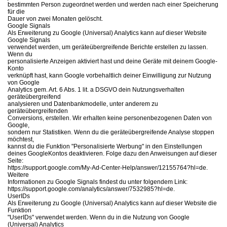
bestimmten Person zugeordnet werden und werden nach einer Speicherung
für die
Dauer von zwei Monaten gelöscht.
Google Signals
Als Erweiterung zu Google (Universal) Analytics kann auf dieser Website
Google Signals
verwendet werden, um geräteübergreifende Berichte erstellen zu lassen.
Wenn du
personalisierte Anzeigen aktiviert hast und deine Geräte mit deinem Google-
Konto
verknüpft hast, kann Google vorbehaltlich deiner Einwilligung zur Nutzung
von Google
Analytics gem. Art. 6 Abs. 1 lit. a DSGVO dein Nutzungsverhalten
geräteübergreifend
analysieren und Datenbankmodelle, unter anderem zu
geräteübergreifenden
Conversions, erstellen. Wir erhalten keine personenbezogenen Daten von
Google,
sondern nur Statistiken. Wenn du die geräteübergreifende Analyse stoppen
möchtest,
kannst du die Funktion "Personalisierte Werbung" in den Einstellungen
deines GoogleKontos deaktivieren. Folge dazu den Anweisungen auf dieser
Seite:
https://support.google.com/My-Ad-Center-Help/answer/12155764?hl=de.
Weitere
Informationen zu Google Signals findest du unter folgendem Link:
https://support.google.com/analytics/answer/7532985?hl=de.
UserIDs
Als Erweiterung zu Google (Universal) Analytics kann auf dieser Website die
Funktion
"UserIDs" verwendet werden. Wenn du in die Nutzung von Google
(Universal) Analytics