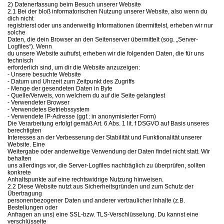
2) Datenerfassung beim Besuch unserer Website
2.1 Bei der bloß informatorischen Nutzung unserer Website, also wenn du
dich nicht
registrierst oder uns anderweitig Informationen übermittelst, erheben wir nur
solche
Daten, die dein Browser an den Seitenserver übermittelt (sog. „Server-
Logfiles“). Wenn
du unsere Website aufrufst, erheben wir die folgenden Daten, die für uns
technisch
erforderlich sind, um dir die Website anzuzeigen:
- Unsere besuchte Website
- Datum und Uhrzeit zum Zeitpunkt des Zugriffs
- Menge der gesendeten Daten in Byte
- Quelle/Verweis, von welchem du auf die Seite gelangtest
- Verwendeter Browser
- Verwendetes Betriebssystem
- Verwendete IP-Adresse (ggf.: in anonymisierter Form)
Die Verarbeitung erfolgt gemäß Art. 6 Abs. 1 lit. f DSGVO auf Basis unseres
berechtigten
Interesses an der Verbesserung der Stabilität und Funktionalität unserer
Website. Eine
Weitergabe oder anderweitige Verwendung der Daten findet nicht statt. Wir
behalten
uns allerdings vor, die Server-Logfiles nachträglich zu überprüfen, sollten
konkrete
Anhaltspunkte auf eine rechtswidrige Nutzung hinweisen.
2.2 Diese Website nutzt aus Sicherheitsgründen und zum Schutz der
Übertragung
personenbezogener Daten und anderer vertraulicher Inhalte (z.B.
Bestellungen oder
Anfragen an uns) eine SSL-bzw. TLS-Verschlüsselung. Du kannst eine
verschlüsselte