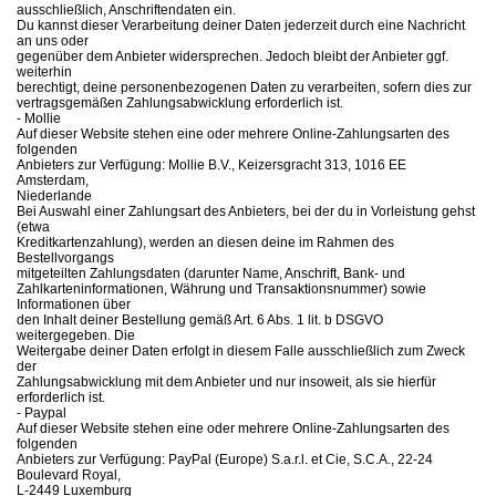
ausschließlich, Anschriftendaten ein.
Du kannst dieser Verarbeitung deiner Daten jederzeit durch eine Nachricht
an uns oder
gegenüber dem Anbieter widersprechen. Jedoch bleibt der Anbieter ggf.
weiterhin
berechtigt, deine personenbezogenen Daten zu verarbeiten, sofern dies zur
vertragsgemäßen Zahlungsabwicklung erforderlich ist.
- Mollie
Auf dieser Website stehen eine oder mehrere Online-Zahlungsarten des
folgenden
Anbieters zur Verfügung: Mollie B.V., Keizersgracht 313, 1016 EE
Amsterdam,
Niederlande
Bei Auswahl einer Zahlungsart des Anbieters, bei der du in Vorleistung gehst
(etwa
Kreditkartenzahlung), werden an diesen deine im Rahmen des
Bestellvorgangs
mitgeteilten Zahlungsdaten (darunter Name, Anschrift, Bank- und
Zahlkarteninformationen, Währung und Transaktionsnummer) sowie
Informationen über
den Inhalt deiner Bestellung gemäß Art. 6 Abs. 1 lit. b DSGVO
weitergegeben. Die
Weitergabe deiner Daten erfolgt in diesem Falle ausschließlich zum Zweck
der
Zahlungsabwicklung mit dem Anbieter und nur insoweit, als sie hierfür
erforderlich ist.
- Paypal
Auf dieser Website stehen eine oder mehrere Online-Zahlungsarten des
folgenden
Anbieters zur Verfügung: PayPal (Europe) S.a.r.l. et Cie, S.C.A., 22-24
Boulevard Royal,
L-2449 Luxemburg