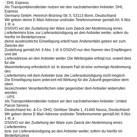
- DHL Express
Als Transportdienstleister nutzen wir den nachstehenden Anbieter: DHL
Express
Germany GmbH, Heinrich-Brüning-Str. 5, 53113 Bonn, Deutschland
Wir geben deine E-Mail-Adresse und/oder Telefonnummer gemäß Art. 6 Abs.
1 lit. a
DSGVO vor der Zustellung der Ware zum Zweck der Abstimmung eines
Liefertermins bzw. zur Lieferankündigung an den Anbieter weiter, sofern du
hierfür im Bestellprozess
deine ausdrückliche Einwilligung erteilt hast. Anderenfalls geben wir zum
Zwecke der
Zustellung gemäß Art. 6 Abs. 1 lit. b DSGVO nur den Namen des Empfängers
und die
Lieferadresse an den Anbieter weiter. Die Weitergabe erfolgt nur, soweit dies
für die
Warenlieferung erforderlich ist. In diesem Fall ist eine vorherige Abstimmung
des
Liefertermins mit dem Anbieter bzw. die Lieferankündigung nicht möglich.
Die Einwilligung kann jederzeit mit Wirkung für die Zukunft gegenüber dem
oben
bezeichneten Verantwortlichen oder gegenüber dem Anbieter widerrufen
werden.
- UPS
Als Transportdienstleister nutzen wir den nachstehenden Anbieter: United
Parcel Service
Deutschland Inc. & Co. OHG, Görlitzer Straße 1, 41460 Neuss, Deutschland
Wir geben deine E-Mail-Adresse und/oder Telefonnummer gemäß Art. 6 Abs.
1 lit. a
DSGVO vor der Zustellung der Ware zum Zweck der Abstimmung eines
Liefertermins
bzw. zur Lieferankündigung an den Anbieter weiter, sofern du hierfür im
Bestellprozess