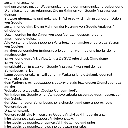
zusammenzustellen
und um weitere mit der Websitenutzung und der Internetnutzung verbundene
Dienstleistungen zu erbringen. Die im Rahmen von Google Analytics von
deinem
Browser übermittelte und gekürzte IP-Adresse wird nicht mit anderen Daten
von Google
zusammengeführt. Die im Rahmen der Nutzung von Google Analytics 4
erhobenen
Daten werden für die Dauer von zwei Monaten gespeichert und
anschließend gelöscht.
Alle vorstehend beschriebenen Verarbeitungen, insbesondere das Setzen
von Cookies
auf dem verwendeten Endgerät, erfolgen nur, wenn du uns hierfür deine
ausdrückliche
Einwilligung gem. Art. 6 Abs. 1 lit. a DSGVO erteilt hast. Ohne deine
Einwilligung
unterbleibt der Einsatz von Google Analytics 4 während deines
Seitenbesuchs. Du
kannst deine erteilte Einwilligung mit Wirkung für die Zukunft jederzeit
widerrufen. Um
dein Widerrufsrecht auszuüben, deaktivierst du bitte diesen Dienst über das
auf der
Website bereitgestellte „Cookie-Consent-Tool“.
Wir haben mit Google einen Auftragsverarbeitungsvertrag geschlossen, der
den Schutz
der Daten unserer Seitenbesucher sicherstellt und eine unberechtigte
Weitergabe an
Dritte untersagt.
Weitere rechtliche Hinweise zu Google Analytics 4 findest du unter
https://business.safety.google/intl/de/privacy/,
https://policies.google.com/privacy?hl=de&gl=de und unter
https://policies.google.com/technologies/partner-sites