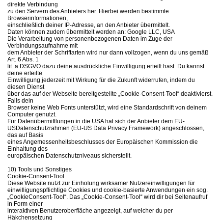
direkte Verbindung
zu den Servern des Anbieters her. Hierbei werden bestimmte
Browserinformationen,
einschließlich deiner IP-Adresse, an den Anbieter übermittelt.
Daten können zudem übermittelt werden an: Google LLC, USA
Die Verarbeitung von personenbezogenen Daten im Zuge der
Verbindungsaufnahme mit
dem Anbieter der Schriftarten wird nur dann vollzogen, wenn du uns gemäß
Art. 6 Abs. 1
lit. a DSGVO dazu deine ausdrückliche Einwilligung erteilt hast. Du kannst
deine erteilte
Einwilligung jederzeit mit Wirkung für die Zukunft widerrufen, indem du
diesen Dienst
über das auf der Webseite bereitgestellte „Cookie-Consent-Tool“ deaktivierst.
Falls dein
Browser keine Web Fonts unterstützt, wird eine Standardschrift von deinem
Computer genutzt.
Für Datenübermittlungen in die USA hat sich der Anbieter dem EU-
USDatenschutzrahmen (EU-US Data Privacy Framework) angeschlossen,
das auf Basis
eines Angemessenheitsbeschlusses der Europäischen Kommission die
Einhaltung des
europäischen Datenschutzniveaus sicherstellt.
10) Tools und Sonstiges
Cookie-Consent-Tool
Diese Website nutzt zur Einholung wirksamer Nutzereinwilligungen für
einwilligungspflichtige Cookies und cookie-basierte Anwendungen ein sog.
„CookieConsent-Tool“. Das „Cookie-Consent-Tool“ wird dir bei Seitenaufruf
in Form einer
interaktiven Benutzeroberfläche angezeigt, auf welcher du per
Häkchensetzung