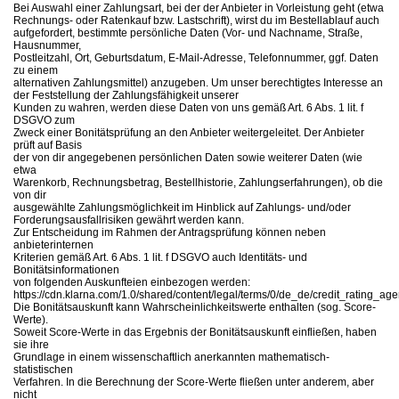
Bei Auswahl einer Zahlungsart, bei der der Anbieter in Vorleistung geht (etwa
Rechnungs- oder Ratenkauf bzw. Lastschrift), wirst du im Bestellablauf auch
aufgefordert, bestimmte persönliche Daten (Vor- und Nachname, Straße,
Hausnummer,
Postleitzahl, Ort, Geburtsdatum, E-Mail-Adresse, Telefonnummer, ggf. Daten
zu einem
alternativen Zahlungsmittel) anzugeben. Um unser berechtigtes Interesse an
der Feststellung der Zahlungsfähigkeit unserer
Kunden zu wahren, werden diese Daten von uns gemäß Art. 6 Abs. 1 lit. f
DSGVO zum
Zweck einer Bonitätsprüfung an den Anbieter weitergeleitet. Der Anbieter
prüft auf Basis
der von dir angegebenen persönlichen Daten sowie weiterer Daten (wie
etwa
Warenkorb, Rechnungsbetrag, Bestellhistorie, Zahlungserfahrungen), ob die
von dir
ausgewählte Zahlungsmöglichkeit im Hinblick auf Zahlungs- und/oder
Forderungsausfallrisiken gewährt werden kann.
Zur Entscheidung im Rahmen der Antragsprüfung können neben
anbieterinternen
Kriterien gemäß Art. 6 Abs. 1 lit. f DSGVO auch Identitäts- und
Bonitätsinformationen
von folgenden Auskunfteien einbezogen werden:
https://cdn.klarna.com/1.0/shared/content/legal/terms/0/de_de/credit_rating_ag
Die Bonitätsauskunft kann Wahrscheinlichkeitswerte enthalten (sog. Score-
Werte).
Soweit Score-Werte in das Ergebnis der Bonitätsauskunft einfließen, haben
sie ihre
Grundlage in einem wissenschaftlich anerkannten mathematisch-
statistischen
Verfahren. In die Berechnung der Score-Werte fließen unter anderem, aber
nicht