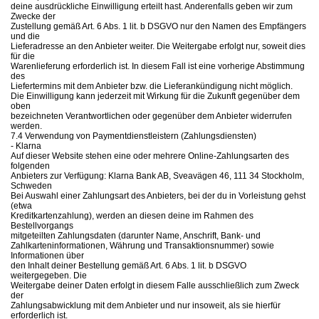
deine ausdrückliche Einwilligung erteilt hast. Anderenfalls geben wir zum
Zwecke der
Zustellung gemäß Art. 6 Abs. 1 lit. b DSGVO nur den Namen des Empfängers
und die
Lieferadresse an den Anbieter weiter. Die Weitergabe erfolgt nur, soweit dies
für die
Warenlieferung erforderlich ist. In diesem Fall ist eine vorherige Abstimmung
des
Liefertermins mit dem Anbieter bzw. die Lieferankündigung nicht möglich.
Die Einwilligung kann jederzeit mit Wirkung für die Zukunft gegenüber dem
oben
bezeichneten Verantwortlichen oder gegenüber dem Anbieter widerrufen
werden.
7.4 Verwendung von Paymentdienstleistern (Zahlungsdiensten)
- Klarna
Auf dieser Website stehen eine oder mehrere Online-Zahlungsarten des
folgenden
Anbieters zur Verfügung: Klarna Bank AB, Sveavägen 46, 111 34 Stockholm,
Schweden
Bei Auswahl einer Zahlungsart des Anbieters, bei der du in Vorleistung gehst
(etwa
Kreditkartenzahlung), werden an diesen deine im Rahmen des
Bestellvorgangs
mitgeteilten Zahlungsdaten (darunter Name, Anschrift, Bank- und
Zahlkarteninformationen, Währung und Transaktionsnummer) sowie
Informationen über
den Inhalt deiner Bestellung gemäß Art. 6 Abs. 1 lit. b DSGVO
weitergegeben. Die
Weitergabe deiner Daten erfolgt in diesem Falle ausschließlich zum Zweck
der
Zahlungsabwicklung mit dem Anbieter und nur insoweit, als sie hierfür
erforderlich ist.