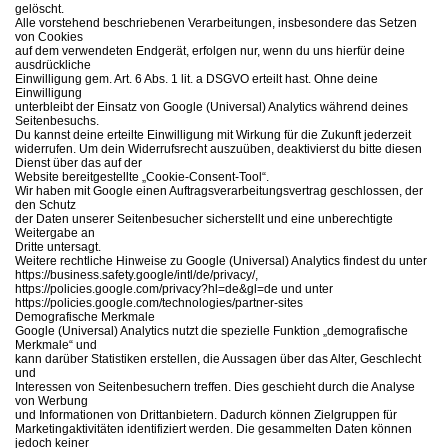
gelöscht.
Alle vorstehend beschriebenen Verarbeitungen, insbesondere das Setzen
von Cookies
auf dem verwendeten Endgerät, erfolgen nur, wenn du uns hierfür deine
ausdrückliche
Einwilligung gem. Art. 6 Abs. 1 lit. a DSGVO erteilt hast. Ohne deine
Einwilligung
unterbleibt der Einsatz von Google (Universal) Analytics während deines
Seitenbesuchs.
Du kannst deine erteilte Einwilligung mit Wirkung für die Zukunft jederzeit
widerrufen. Um dein Widerrufsrecht auszuüben, deaktivierst du bitte diesen
Dienst über das auf der
Website bereitgestellte „Cookie-Consent-Tool“.
Wir haben mit Google einen Auftragsverarbeitungsvertrag geschlossen, der
den Schutz
der Daten unserer Seitenbesucher sicherstellt und eine unberechtigte
Weitergabe an
Dritte untersagt.
Weitere rechtliche Hinweise zu Google (Universal) Analytics findest du unter
https://business.safety.google/intl/de/privacy/,
https://policies.google.com/privacy?hl=de&gl=de und unter
https://policies.google.com/technologies/partner-sites
Demografische Merkmale
Google (Universal) Analytics nutzt die spezielle Funktion „demografische
Merkmale“ und
kann darüber Statistiken erstellen, die Aussagen über das Alter, Geschlecht
und
Interessen von Seitenbesuchern treffen. Dies geschieht durch die Analyse
von Werbung
und Informationen von Drittanbietern. Dadurch können Zielgruppen für
Marketingaktivitäten identifiziert werden. Die gesammelten Daten können
jedoch keiner