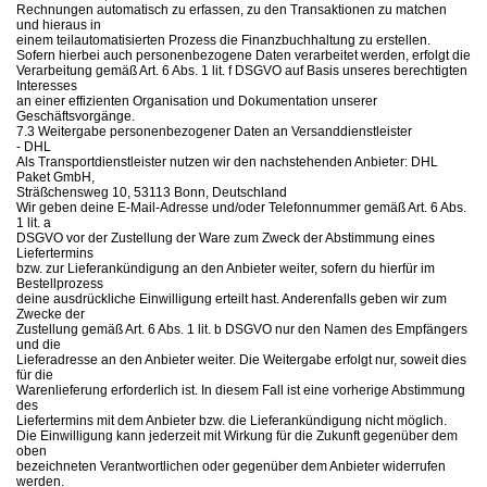
Rechnungen automatisch zu erfassen, zu den Transaktionen zu matchen
und hieraus in
einem teilautomatisierten Prozess die Finanzbuchhaltung zu erstellen.
Sofern hierbei auch personenbezogene Daten verarbeitet werden, erfolgt die
Verarbeitung gemäß Art. 6 Abs. 1 lit. f DSGVO auf Basis unseres berechtigten
Interesses
an einer effizienten Organisation und Dokumentation unserer
Geschäftsvorgänge.
7.3 Weitergabe personenbezogener Daten an Versanddienstleister
- DHL
Als Transportdienstleister nutzen wir den nachstehenden Anbieter: DHL
Paket GmbH,
Sträßchensweg 10, 53113 Bonn, Deutschland
Wir geben deine E-Mail-Adresse und/oder Telefonnummer gemäß Art. 6 Abs.
1 lit. a
DSGVO vor der Zustellung der Ware zum Zweck der Abstimmung eines
Liefertermins
bzw. zur Lieferankündigung an den Anbieter weiter, sofern du hierfür im
Bestellprozess
deine ausdrückliche Einwilligung erteilt hast. Anderenfalls geben wir zum
Zwecke der
Zustellung gemäß Art. 6 Abs. 1 lit. b DSGVO nur den Namen des Empfängers
und die
Lieferadresse an den Anbieter weiter. Die Weitergabe erfolgt nur, soweit dies
für die
Warenlieferung erforderlich ist. In diesem Fall ist eine vorherige Abstimmung
des
Liefertermins mit dem Anbieter bzw. die Lieferankündigung nicht möglich.
Die Einwilligung kann jederzeit mit Wirkung für die Zukunft gegenüber dem
oben
bezeichneten Verantwortlichen oder gegenüber dem Anbieter widerrufen
werden.