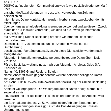
Abs. 1 lit. c
DSGVO auf geeignetem Kommunikationsweg (etwa postalisch oder per Mail)
über
anstehende Aktualisierungen im gesetzlich vorgesehenen Zeitraum
persönlich zu
informieren. Deine Kontaktdaten werden hierbei streng zweckgebunden für
Mitteilungen
über von uns geschuldete Aktualisierungen verwendet und zu diesem Zweck
durch uns nur insoweit verarbeitet, wie dies für die jeweilige Information
erforderlich ist.
Zur Abwicklung Deiner Bestellung arbeiten wir ferner mit dem / den
nachstehenden
Dienstleister(n) zusammen, die uns ganz oder teilweise bei der
Durchführung
geschlossener Verträge unterstützen. An diese Dienstleister werden nach
Maßgabe der
folgenden Informationen gewisse personenbezogene Daten übermittelt.
7.2 Odoo
Für die Bestellabwicklung nutzen wir den folgenden Anbieter: Odoo S.A.,
Chaussée de
Namur 40, 1367 Grand-Rosière, Belgien
Name, Anschrift sowie gegebenenfalls weitere personenbezogene Daten
werden gemäß
Art. 6 Abs. 1 lit. b DSGVO zum Zwecke der Abwicklung der Online-Bestellung
an den
Anbieter weitergegeben. Die Weitergabe deiner Daten erfolgt hierbei nur,
soweit dies für
die Abwicklung der Bestellung tatsächlich erforderlich ist. Der Anbieter wird
ferner für
die Buchhaltung eingesetzt. So verarbeitet der Anbieter Eingangs- und
Ausgangsrechnungen sowie ggf. auch die Bankbewegungen unseres
Unternehmens, um