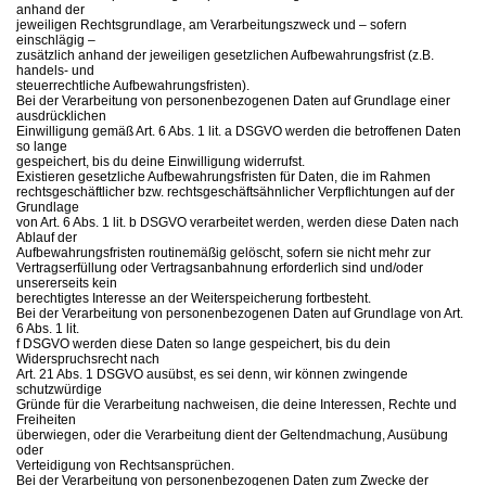
anhand der
jeweiligen Rechtsgrundlage, am Verarbeitungszweck und – sofern
einschlägig –
zusätzlich anhand der jeweiligen gesetzlichen Aufbewahrungsfrist (z.B.
handels- und
steuerrechtliche Aufbewahrungsfristen).
Bei der Verarbeitung von personenbezogenen Daten auf Grundlage einer
ausdrücklichen
Einwilligung gemäß Art. 6 Abs. 1 lit. a DSGVO werden die betroffenen Daten
so lange
gespeichert, bis du deine Einwilligung widerrufst.
Existieren gesetzliche Aufbewahrungsfristen für Daten, die im Rahmen
rechtsgeschäftlicher bzw. rechtsgeschäftsähnlicher Verpflichtungen auf der
Grundlage
von Art. 6 Abs. 1 lit. b DSGVO verarbeitet werden, werden diese Daten nach
Ablauf der
Aufbewahrungsfristen routinemäßig gelöscht, sofern sie nicht mehr zur
Vertragserfüllung oder Vertragsanbahnung erforderlich sind und/oder
unsererseits kein
berechtigtes Interesse an der Weiterspeicherung fortbesteht.
Bei der Verarbeitung von personenbezogenen Daten auf Grundlage von Art.
6 Abs. 1 lit.
f DSGVO werden diese Daten so lange gespeichert, bis du dein
Widerspruchsrecht nach
Art. 21 Abs. 1 DSGVO ausübst, es sei denn, wir können zwingende
schutzwürdige
Gründe für die Verarbeitung nachweisen, die deine Interessen, Rechte und
Freiheiten
überwiegen, oder die Verarbeitung dient der Geltendmachung, Ausübung
oder
Verteidigung von Rechtsansprüchen.
Bei der Verarbeitung von personenbezogenen Daten zum Zwecke der