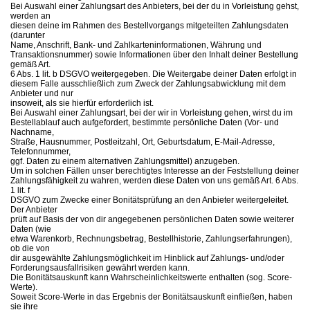
Bei Auswahl einer Zahlungsart des Anbieters, bei der du in Vorleistung gehst,
werden an
diesen deine im Rahmen des Bestellvorgangs mitgeteilten Zahlungsdaten
(darunter
Name, Anschrift, Bank- und Zahlkarteninformationen, Währung und
Transaktionsnummer) sowie Informationen über den Inhalt deiner Bestellung
gemäß Art.
6 Abs. 1 lit. b DSGVO weitergegeben. Die Weitergabe deiner Daten erfolgt in
diesem Falle ausschließlich zum Zweck der Zahlungsabwicklung mit dem
Anbieter und nur
insoweit, als sie hierfür erforderlich ist.
Bei Auswahl einer Zahlungsart, bei der wir in Vorleistung gehen, wirst du im
Bestellablauf auch aufgefordert, bestimmte persönliche Daten (Vor- und
Nachname,
Straße, Hausnummer, Postleitzahl, Ort, Geburtsdatum, E-Mail-Adresse,
Telefonnummer,
ggf. Daten zu einem alternativen Zahlungsmittel) anzugeben.
Um in solchen Fällen unser berechtigtes Interesse an der Feststellung deiner
Zahlungsfähigkeit zu wahren, werden diese Daten von uns gemäß Art. 6 Abs.
1 lit. f
DSGVO zum Zwecke einer Bonitätsprüfung an den Anbieter weitergeleitet.
Der Anbieter
prüft auf Basis der von dir angegebenen persönlichen Daten sowie weiterer
Daten (wie
etwa Warenkorb, Rechnungsbetrag, Bestellhistorie, Zahlungserfahrungen),
ob die von
dir ausgewählte Zahlungsmöglichkeit im Hinblick auf Zahlungs- und/oder
Forderungsausfallrisiken gewährt werden kann.
Die Bonitätsauskunft kann Wahrscheinlichkeitswerte enthalten (sog. Score-
Werte).
Soweit Score-Werte in das Ergebnis der Bonitätsauskunft einfließen, haben
sie ihre