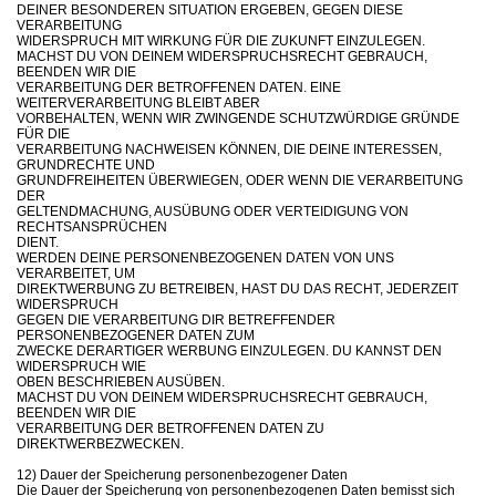
DEINER BESONDEREN SITUATION ERGEBEN, GEGEN DIESE
VERARBEITUNG
WIDERSPRUCH MIT WIRKUNG FÜR DIE ZUKUNFT EINZULEGEN.
MACHST DU VON DEINEM WIDERSPRUCHSRECHT GEBRAUCH,
BEENDEN WIR DIE
VERARBEITUNG DER BETROFFENEN DATEN. EINE
WEITERVERARBEITUNG BLEIBT ABER
VORBEHALTEN, WENN WIR ZWINGENDE SCHUTZWÜRDIGE GRÜNDE
FÜR DIE
VERARBEITUNG NACHWEISEN KÖNNEN, DIE DEINE INTERESSEN,
GRUNDRECHTE UND
GRUNDFREIHEITEN ÜBERWIEGEN, ODER WENN DIE VERARBEITUNG
DER
GELTENDMACHUNG, AUSÜBUNG ODER VERTEIDIGUNG VON
RECHTSANSPRÜCHEN
DIENT.
WERDEN DEINE PERSONENBEZOGENEN DATEN VON UNS
VERARBEITET, UM
DIREKTWERBUNG ZU BETREIBEN, HAST DU DAS RECHT, JEDERZEIT
WIDERSPRUCH
GEGEN DIE VERARBEITUNG DIR BETREFFENDER
PERSONENBEZOGENER DATEN ZUM
ZWECKE DERARTIGER WERBUNG EINZULEGEN. DU KANNST DEN
WIDERSPRUCH WIE
OBEN BESCHRIEBEN AUSÜBEN.
MACHST DU VON DEINEM WIDERSPRUCHSRECHT GEBRAUCH,
BEENDEN WIR DIE
VERARBEITUNG DER BETROFFENEN DATEN ZU
DIREKTWERBEZWECKEN.
12) Dauer der Speicherung personenbezogener Daten
Die Dauer der Speicherung von personenbezogenen Daten bemisst sich