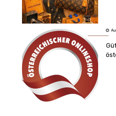
Au
Güt
öst
Onl