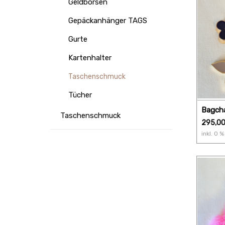
Geldbörsen
Gepäckanhänger TAGS
Gurte
Kartenhalter
Taschenschmuck
Tücher
Bagcha
Taschenschmuck
Monog
295,0
inkl.
0
% 