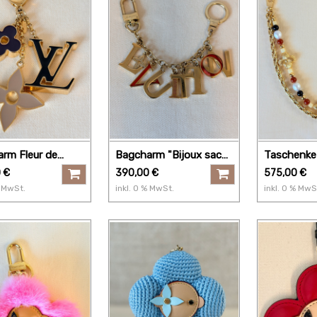
rm Fleur de
Bagcharm "Bijoux sac
Taschenke
ram
Vuitton"
Ornament
0
€
390,00
€
575,00
€
MwSt.
inkl.
0
% MwSt.
inkl.
0
% MwS