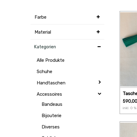
Farbe
Material
Kategorien
Alle Produkte
Schuhe
Handtaschen
Tasch
Accessoires
Vuitto
590,0
Bandeaus
inkl.
0
% 
Bijouterie
Diverses