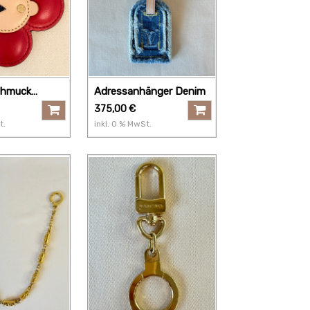
chmuck
Adressanhänger Denim
ot
375,00
€
t.
inkl.
0
% MwSt.