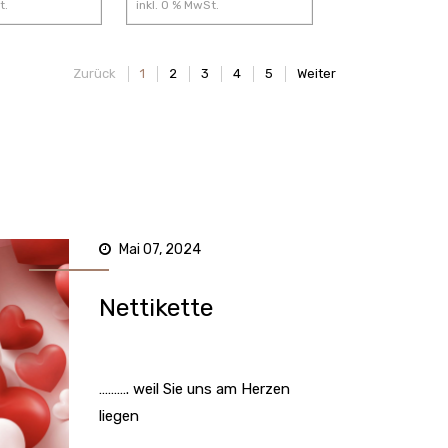
t.
inkl.
0
% MwSt.
Zurück
1
2
3
4
5
Weiter
Mai 07, 2024
Nettikette
………. weil Sie uns am Herzen
liegen