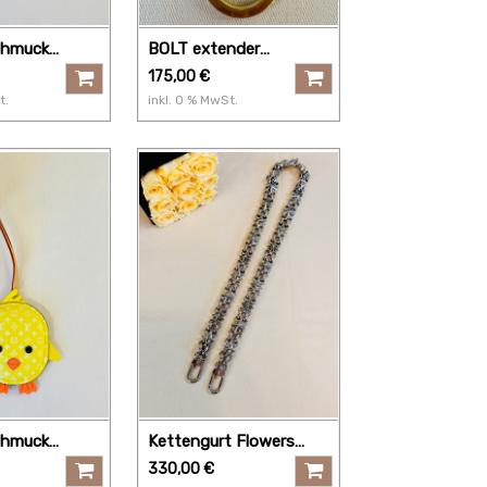
chmuck
BOLT extender
uck Tubular
Verlängerung II
175,00
€
t.
inkl.
0
% MwSt.
chmuck
Kettengurt Flowers
silber
330,00
€