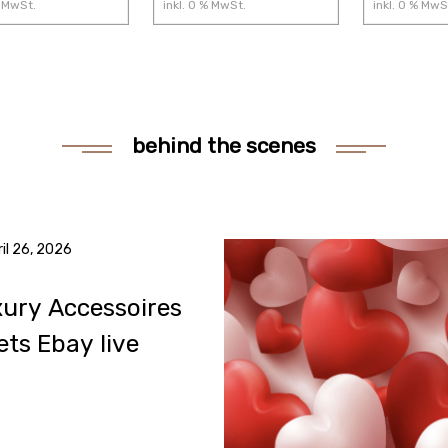
MwSt.
inkl.
0
% MwSt.
inkl.
0
% MwS
behind the scenes
ril 26, 2026
ury Accessoires
ts Ebay live