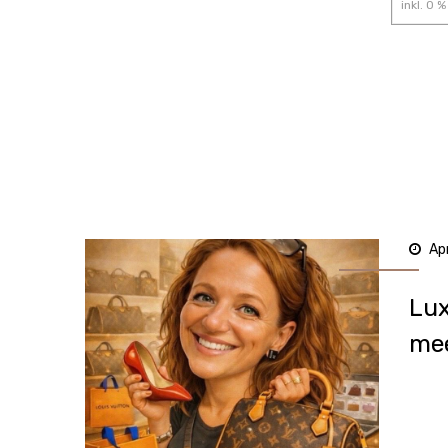
inkl.
0
% 
Ap
Lux
mee