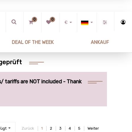
0
0
€
DEAL OF THE WEEK
ANKAUF
 geprüft
/ tariffs are NOT included - Thank
fügt
Zurück
1
2
3
4
5
Weiter