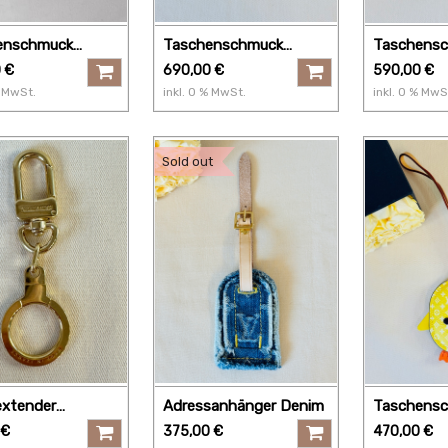
enschmuck
Taschenschmuck
Taschens
enkette My
Taschenkette Capucine
Gürtelschm
0
€
690,00
€
590,00
€
ne
MwSt.
inkl.
0
% MwSt.
inkl.
0
% MwS
Sold out
extender
Adressanhänger Denim
Taschens
gerung I
PULCINO
€
375,00
€
470,00
€