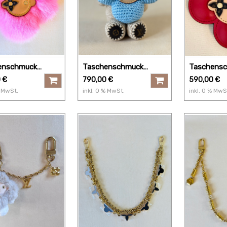
enschmuck
Taschenschmuck
Taschens
ne pink
Vivienne Crochet blau
Vivienne r
0
€
790,00
€
590,00
€
MwSt.
inkl.
0
% MwSt.
inkl.
0
% MwS