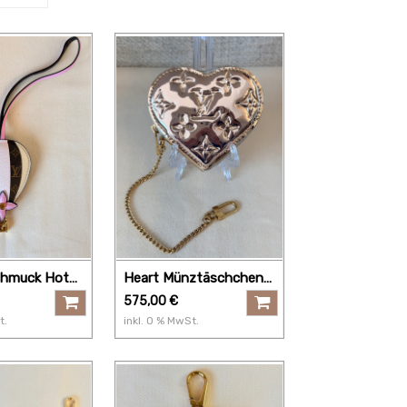
chmuck Hot
Heart Münztäschchen
n Mono rose
Miroir gold
575,00
€
t.
inkl.
0
% MwSt.