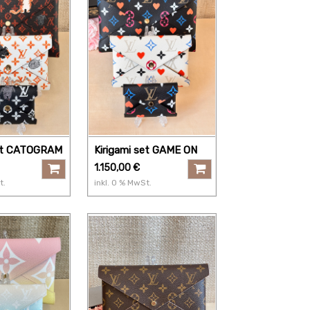
set CATOGRAM
Kirigami set GAME ON
1.150,00
€
t.
inkl.
0
% MwSt.