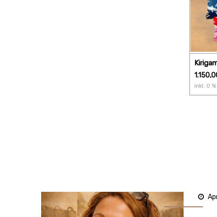
Kiriga
1.150,0
inkl.
0
% 
Ap