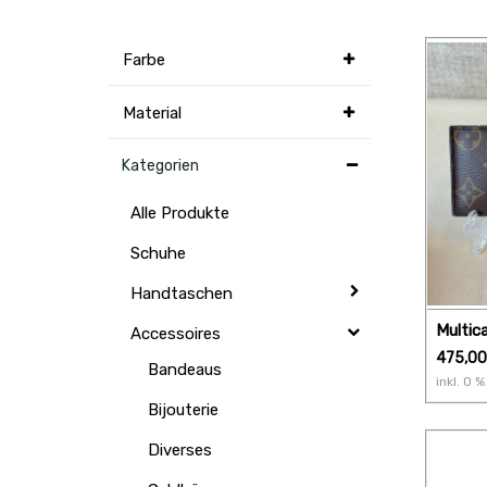
Farbe
Material
Kategorien
Alle Produkte
Schuhe
Handtaschen
Multic
Accessoires
Monog
475,00
Bandeaus
inkl.
0
% 
Bijouterie
Diverses