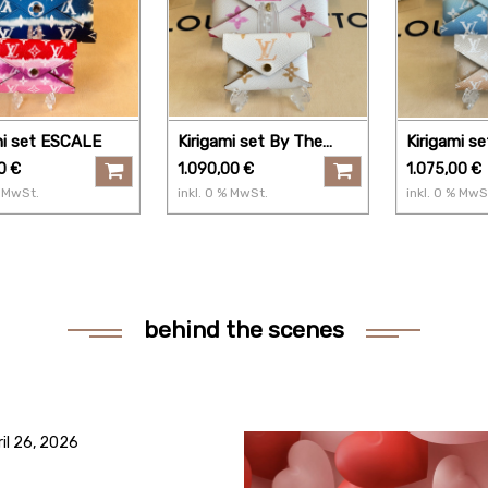
mi set ESCALE
Kirigami set By The
Kirigami s
Pool
Pool 1.0
0
€
1.090,00
€
1.075,00
€
MwSt.
inkl.
0
% MwSt.
inkl.
0
% MwS
behind the scenes
ril 26, 2026