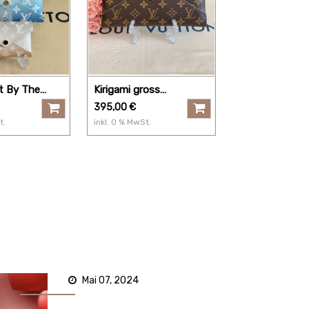
et By The
Kirigami gross
Monogram rose
395,00
€
t.
inkl.
0
% MwSt.
Mai 07, 2024