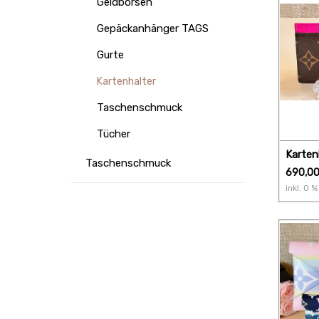
Geldbörsen
Gepäckanhänger TAGS
Gurte
Kartenhalter
Taschenschmuck
Tücher
Karten
Taschenschmuck
Superf
690,0
inkl.
0
% 