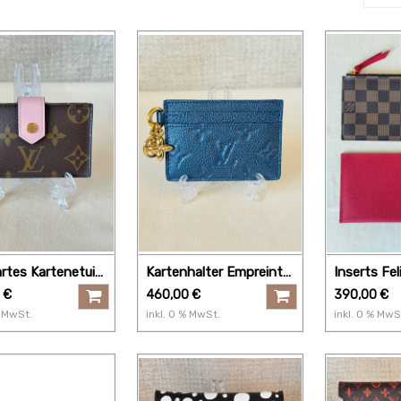
artes Kartenetui
Kartenhalter Empreinte
Inserts Fe
ram rose
Metallic blue
Damier Eb
€
460,00
€
390,00
€
MwSt.
inkl.
0
% MwSt.
inkl.
0
% MwS