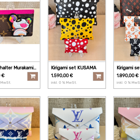
halter Murakami
Kirigami set KUSAMA
Kirigami 
lat Panda
0
€
1.590,00
€
1.890,00
€
MwSt.
inkl.
0
% MwSt.
inkl.
0
% MwS