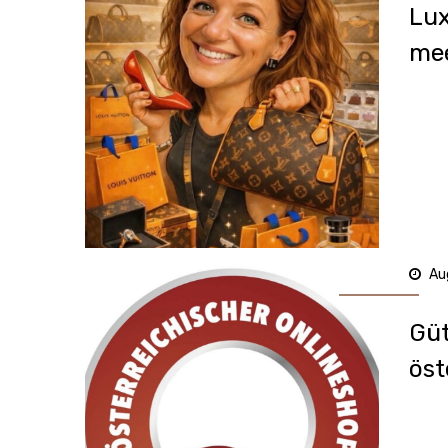
Lux
mee
Au
Güt
öst
Onl