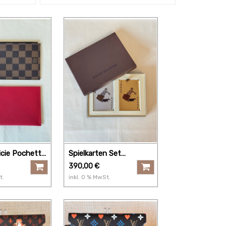
licie Pochette
Spielkarten Set
ene
BELLBOY
390,00
€
t.
inkl.
0
% MwSt.