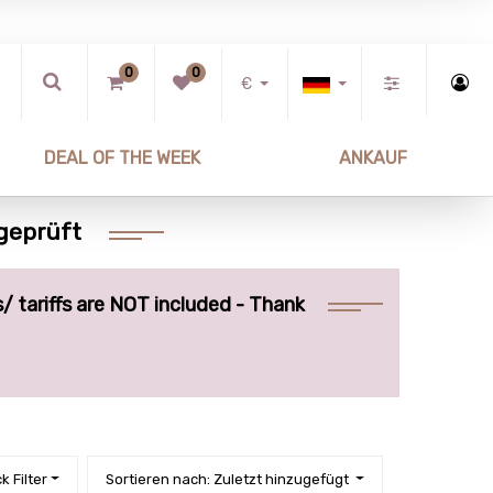
0
0
€
DEAL OF THE WEEK
ANKAUF
 geprüft
/ tariffs are NOT included - Thank
k Filter
Sortieren nach: Zuletzt hinzugefügt