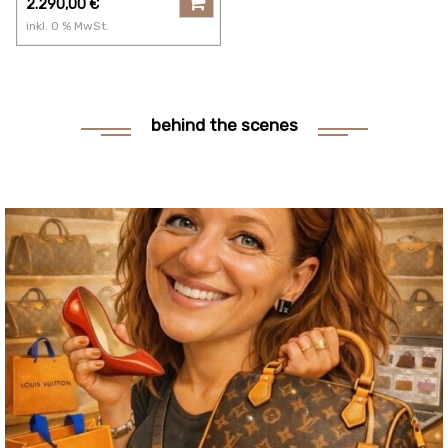
2.290,00
€
inkl.
0
% MwSt.
behind the scenes