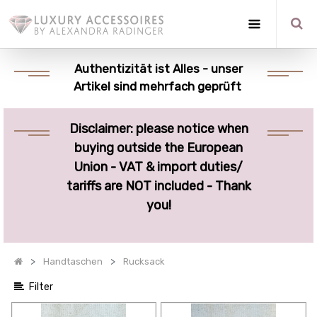
Optionen
anzeigen
Authentizität ist Alles - unser
Artikel sind mehrfach geprüft
Quick
Filter
Disclaimer: please notice when
Kategorien
buying outside the European
anzeigen
Union - VAT & import duties/
tariffs are NOT included - Thank
you!
Handtaschen
Rucksack
Filter