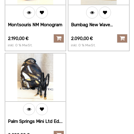
Montsouris NM Monogram
Bumbag New Wave
schwarz
2.190,00
€
2.090,00
€
inkl.
0
% MwSt.
inkl.
0
% MwSt.
Palm Springs Mini Ltd Ed.
LV x LOL