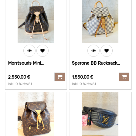
Montsouris Mini
Sperone BB Rucksack
Monogram
Damier Azur
2.550,00
€
1.550,00
€
inkl.
0
% MwSt.
inkl.
0
% MwSt.