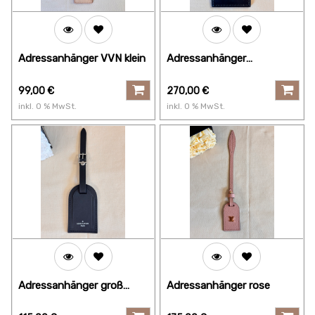
Adressanhänger VVN klein
Adressanhänger
gestamped KIWI
(Neuseeland)
99,00
€
270,00
€
inkl.
0
% MwSt.
inkl.
0
% MwSt.
Adressanhänger groß
Adressanhänger rose
schwarz