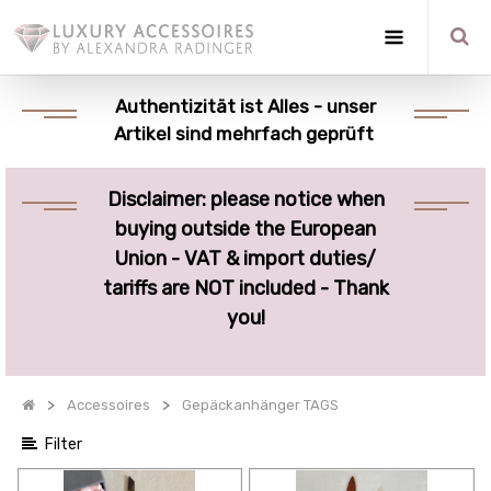
Optionen
anzeigen
Authentizität ist Alles - unser
Artikel sind mehrfach geprüft
Quick
Filter
Disclaimer: please notice when
Kategorien
buying outside the European
anzeigen
Union - VAT & import duties/
tariffs are NOT included - Thank
you!
Accessoires
Gepäckanhänger TAGS
Filter