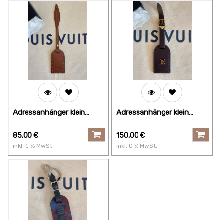
Adressanhänger klein
Adressanhänger klein
caramell braun
dunkelbraun mit Initialen
85,00
€
150,00
€
inkl.
0
% MwSt.
inkl.
0
% MwSt.