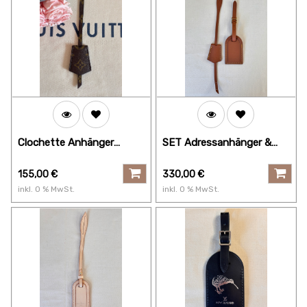
Clochette Anhänger
SET Adressanhänger &
Monogram
Schlüsselglöckchen P9
155,00
€
330,00
€
inkl.
0
% MwSt.
inkl.
0
% MwSt.