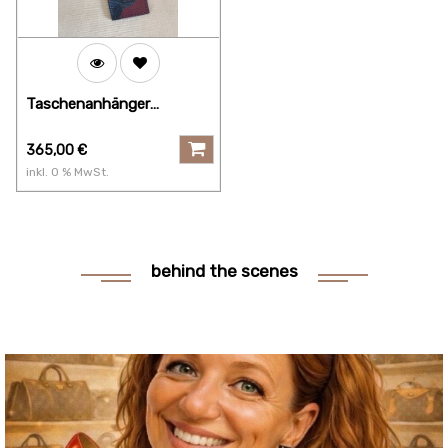
Taschenanhänger
bagcharm Damier cobalt
camouflage
365,00
€
inkl.
0
% MwSt.
behind the scenes