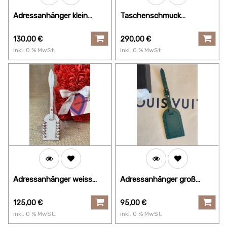
Adressanhänger klein
Taschenschmuck
schwarz mit Initialen
Adressanhänger
130,00
€
290,00
€
inkl.
0
% MwSt.
inkl.
0
% MwSt.
Adressanhänger weiss
Adressanhänger groß
"geflochten"
TEAL
125,00
€
95,00
€
inkl.
0
% MwSt.
inkl.
0
% MwSt.