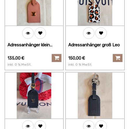
Adressanhänger klein
Adressanhänger groß Leo
peach
135,00
€
150,00
€
inkl.
0
% MwSt.
inkl.
0
% MwSt.