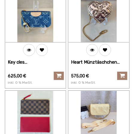
Key cles
Heart Münztäschchen
Schlüsseltäschchen
Miroir gold
Denim
625,00
€
575,00
€
inkl.
0
% MwSt.
inkl.
0
% MwSt.