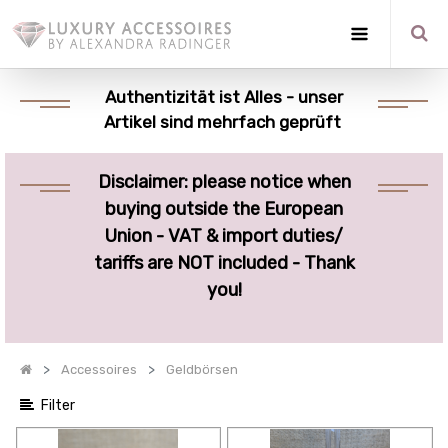
Optionen
anzeigen
Authentizität ist Alles - unser
Artikel sind mehrfach geprüft
Quick
Filter
Disclaimer: please notice when
Kategorien
buying outside the European
anzeigen
Union - VAT & import duties/
tariffs are NOT included - Thank
you!
Accessoires
Geldbörsen
Filter