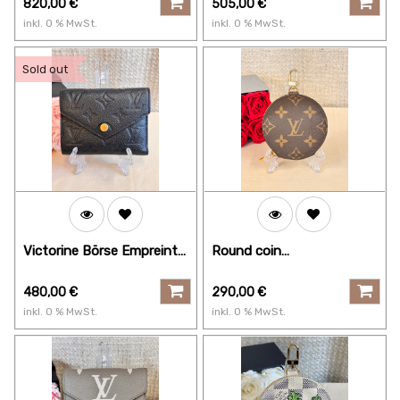
820,00
€
505,00
€
inkl.
0
% MwSt.
inkl.
0
% MwSt.
Sold out
Victorine Börse Empreinte
Round coin
schwarz
Münztäschchen
Monogram
480,00
€
290,00
€
inkl.
0
% MwSt.
inkl.
0
% MwSt.