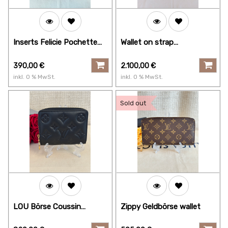
Inserts Felicie Pochette
Wallet on strap
Damier Ebene
bubblegram buttergelb
390,00
€
2.100,00
€
inkl.
0
% MwSt.
inkl.
0
% MwSt.
Sold out
LOU Börse Coussin
Zippy Geldbörse wallet
schwarz