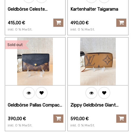
Geldbörse Celeste
Kartenhalter Taigarama
Monogram
415,00
€
490,00
€
inkl.
0
% MwSt.
inkl.
0
% MwSt.
Sold out
Geldbörse Pallas Compact
Zippy Geldbörse Giant
Macassar
Reverse
390,00
€
590,00
€
inkl.
0
% MwSt.
inkl.
0
% MwSt.