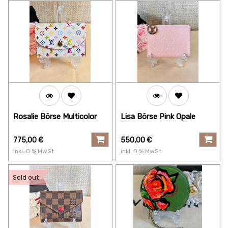
Rosalie Börse Multicolor
Lisa Börse Pink Opale
775,00
€
550,00
€
inkl.
0
% MwSt.
inkl.
0
% MwSt.
Sold out