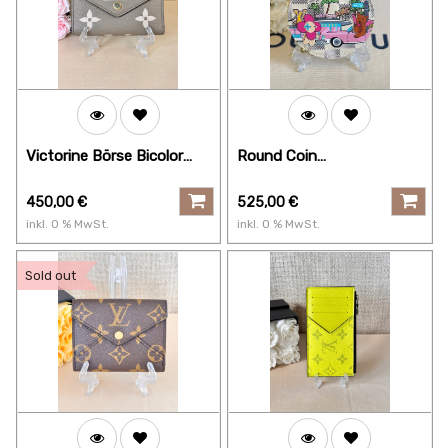
Victorine Börse Bicolor
Round Coin
Dune
Münztäschchen XMAS 21
Vivienne Hollywood
450,00
€
525,00
€
inkl.
0
% MwSt.
inkl.
0
% MwSt.
Sold out