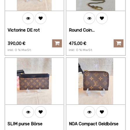
Victorine DE rot
Round Coin
Münztäschchen ROSES by
Stephen Sprouse
390,00
€
475,00
€
inkl.
0
% MwSt.
inkl.
0
% MwSt.
SLIM purse Börse
NOA Compact Geldbörse