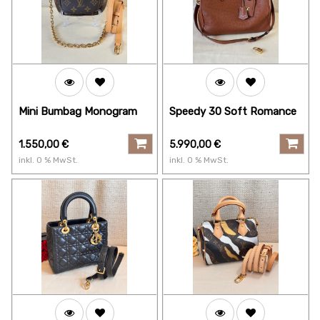
Mini Bumbag Monogram
Speedy 30 Soft Romance
1.550,00
€
5.990,00
€
inkl.
0
% MwSt.
inkl.
0
% MwSt.