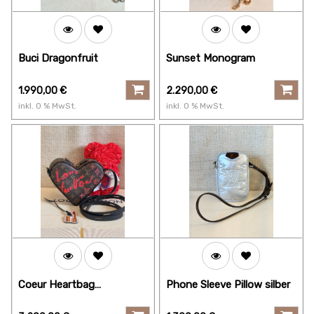
Buci Dragonfruit
Sunset Monogram
1.990,00
€
2.290,00
€
inkl.
0
% MwSt.
inkl.
0
% MwSt.
Coeur Heartbag
Phone Sleeve Pillow silber
Monogram "Fall in Love"