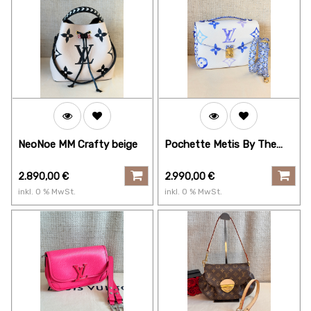
NeoNoe MM Crafty beige
Pochette Metis By The
Pool blau
2.890,00
€
2.990,00
€
inkl.
0
% MwSt.
inkl.
0
% MwSt.