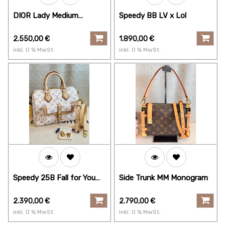
DIOR Lady Medium
Speedy BB LV x Lol
Cannage
2.550,00
€
1.890,00
€
inkl.
0
% MwSt.
inkl.
0
% MwSt.
Speedy 25B Fall for You
Side Trunk MM Monogram
beige
2.390,00
€
2.790,00
€
inkl.
0
% MwSt.
inkl.
0
% MwSt.