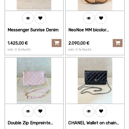
Messenger Sunrise Denim
NeoNoe MM bicolor
Arizona
1.425,00
€
2.090,00
€
inkl.
0
% MwSt.
inkl.
0
% MwSt.
Double Zip Empreinte
CHANEL Wallet on chain