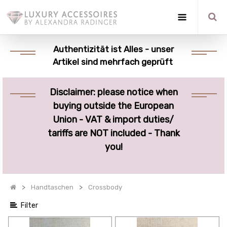
Optionen
anzeigen
Authentizität ist Alles - unser
Artikel sind mehrfach geprüft
Quick
Filter
Disclaimer: please notice when
Kategorien
buying outside the European
anzeigen
Union - VAT & import duties/
tariffs are NOT included - Thank
you!
Handtaschen
Crossbody
Filter