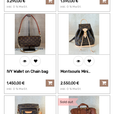
3.290,00
€
1.390,00
€
inkl.
0
% MwSt.
inkl.
0
% MwSt.
IVY Wallet on Chain bag
Montsouris Mini
Monogram
1.450,00
€
2.550,00
€
inkl.
0
% MwSt.
inkl.
0
% MwSt.
Sold out