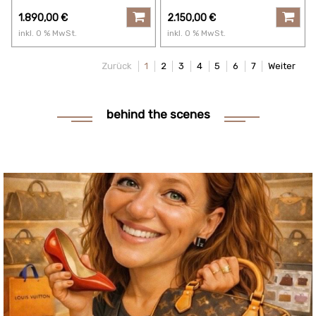
Rose
Lackleder schwarz
1.890,00
€
2.150,00
€
inkl.
0
% MwSt.
inkl.
0
% MwSt.
Zurück
1
2
3
4
5
6
7
Weiter
behind the scenes