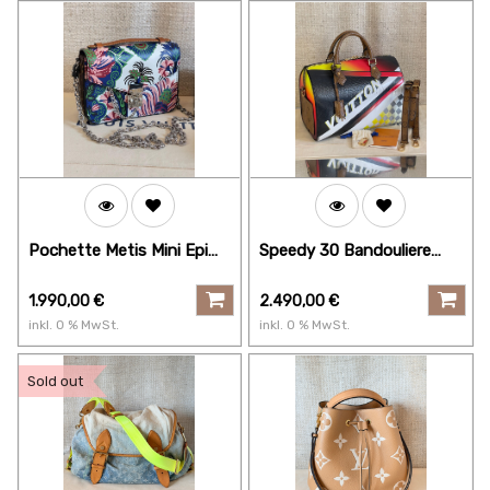
Pochette Metis Mini Epi
Speedy 30 Bandouliere
Monogram Floral
RACE
1.990,00
€
2.490,00
€
inkl.
0
% MwSt.
inkl.
0
% MwSt.
Sold out