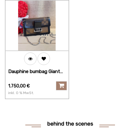
Dauphine bumbag Giant
Reverse
1.750,00
€
inkl.
0
% MwSt.
behind the scenes