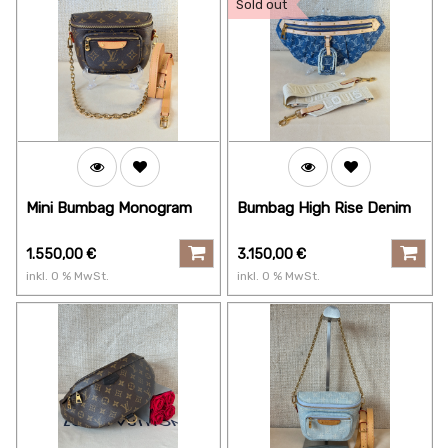
Sold out
Mini Bumbag Monogram
Bumbag High Rise Denim
1.550,00
€
3.150,00
€
inkl.
0
% MwSt.
inkl.
0
% MwSt.