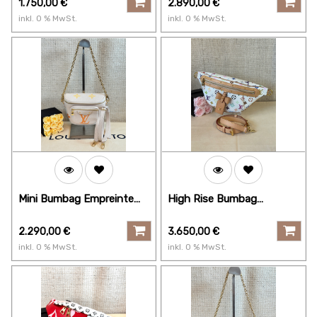
1.750,00
€
2.890,00
€
inkl.
0
% MwSt.
inkl.
0
% MwSt.
Mini Bumbag Empreinte
High Rise Bumbag
Resort
Multicolor weiss
2.290,00
€
3.650,00
€
inkl.
0
% MwSt.
inkl.
0
% MwSt.