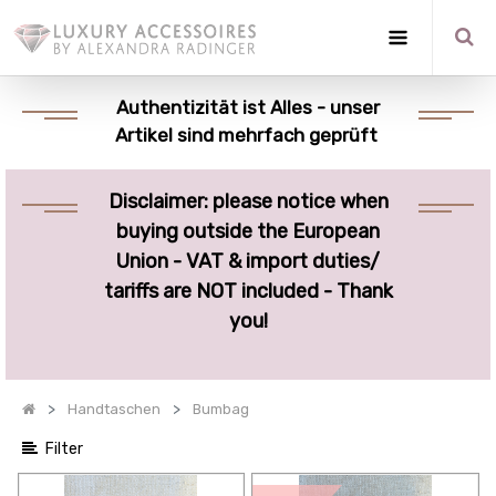
Optionen
anzeigen
Authentizität ist Alles - unser
Artikel sind mehrfach geprüft
Quick
Filter
Disclaimer: please notice when
Kategorien
buying outside the European
anzeigen
Union - VAT & import duties/
tariffs are NOT included - Thank
you!
Handtaschen
Bumbag
Filter