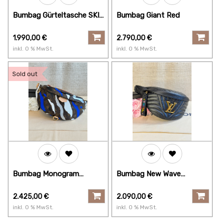
Bumbag Gürteltasche SKI
Bumbag Giant Red
blau
1.990,00
€
2.790,00
€
inkl.
0
% MwSt.
inkl.
0
% MwSt.
Sold out
Bumbag Monogram
Bumbag New Wave
LVxLOL
schwarz
2.425,00
€
2.090,00
€
inkl.
0
% MwSt.
inkl.
0
% MwSt.