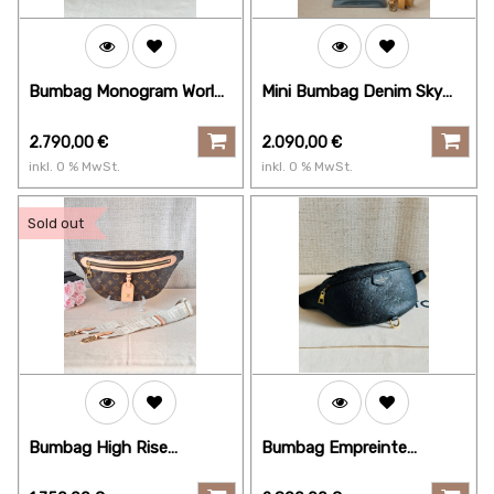
Bumbag Monogram World
Mini Bumbag Denim Sky
Tour
Blue
2.790,00
€
2.090,00
€
inkl.
0
% MwSt.
inkl.
0
% MwSt.
Sold out
Bumbag High Rise
Bumbag Empreinte
Monogram
schwarz