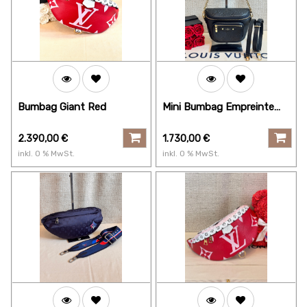
Bumbag Giant Red
Mini Bumbag Empreinte
schwarz
2.390,00
€
1.730,00
€
inkl.
0
% MwSt.
inkl.
0
% MwSt.