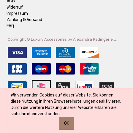
AGB
Widerruf
Impressum
Zahlung & Versand
FAQ
Copyright ©
Luxury Accessoires by Alexandra Radinger e.U.
Wir verwenden Cookies auf dieser Website. Sie können
diese Nutzung in ihren Browsereinstellungen deaktivieren.
Der Markenname ist Eigentum des Rechte-Inhabers und wird verwendet,
Durch die weitere Nutzung unserer Website erklären Sie
weil er Bestandteil des Produktes ist und seine Qualität kennzeichnet
sich damit einverstanden.
OK
0
0
0
0
€
€