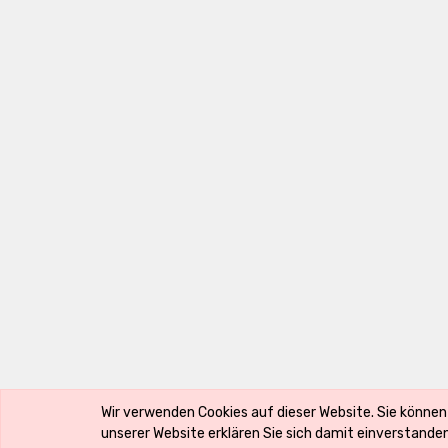
Copyright ©
Luxury Accessoires by Alexandra Radinger e.U.
Wir verwenden Cookies auf dieser Website. Sie können
Der Markenname ist Eigentum des Rechte-Inhabers und wird verwendet, we
unserer Website erklären Sie sich damit einverstanden