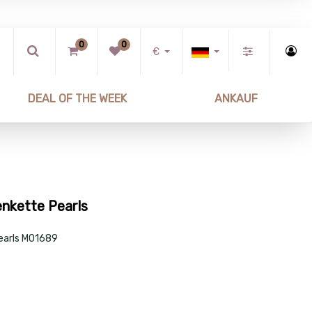
0
0
€
DEAL OF THE WEEK
ANKAUF
nkette Pearls
earls M01689