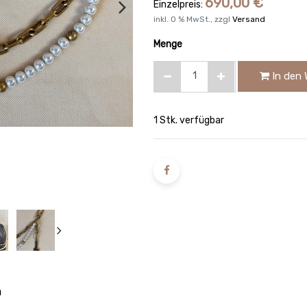
690,00
€
Einzelpreis:
inkl.
0
% MwSt., zzgl
Versand
Menge
In den 
1 Stk. verfügbar
n