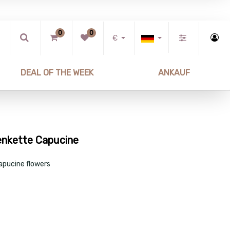
0
0
€
DEAL OF THE WEEK
ANKAUF
nkette Capucine
pucine flowers