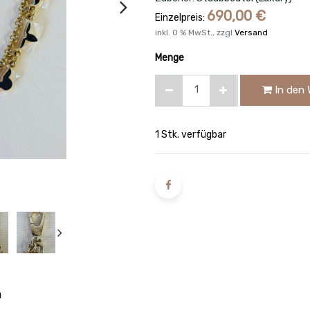
690,00
€
Einzelpreis:
inkl.
0
% MwSt., zzgl
Versand
Menge
In den 
1 Stk. verfügbar
n