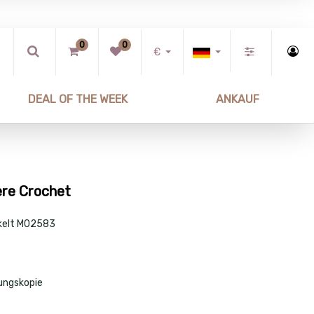
0
0
€
DEAL OF THE WEEK
ANKAUF
re Crochet
kelt M02583
ungskopie