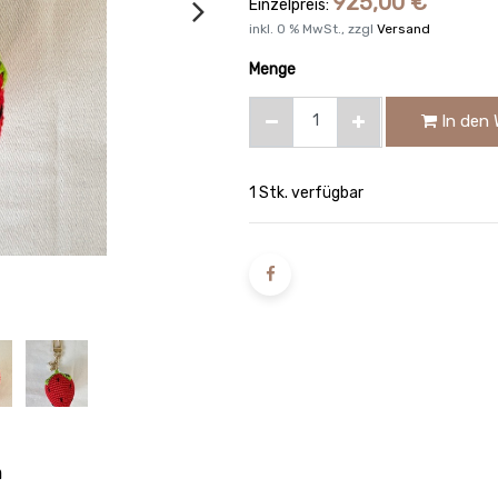
925,00
€
Einzelpreis:
inkl.
0
% MwSt., zzgl
Versand
Menge
In den 
1 Stk. verfügbar
n