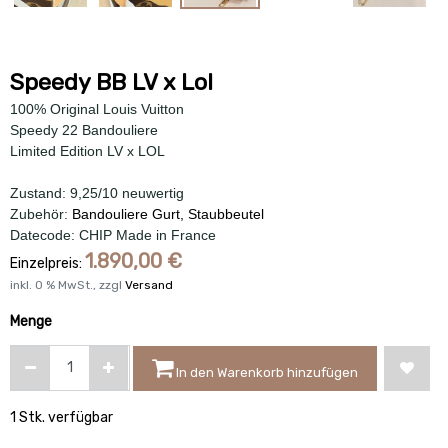
Speedy BB LV x Lol
100% Original Louis Vuitton
Speedy 22 Bandouliere
Limited Edition LV x LOL
Zustand: 9,25/10 neuwertig
Zubehör:
Bandouliere Gurt, Staubbeutel
Datecode: CHIP Made in France
1.890,00
€
Einzelpreis:
inkl.
0
% MwSt., zzgl
Versand
Menge
In den Warenkorb hinzufügen
1 Stk. verfügbar