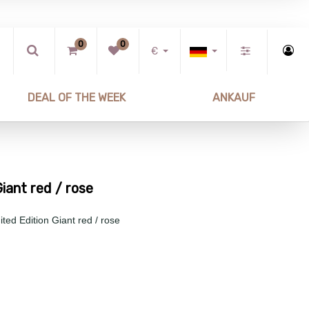
0
0
€
DEAL OF THE WEEK
ANKAUF
iant red / rose
ted Edition Giant red / rose