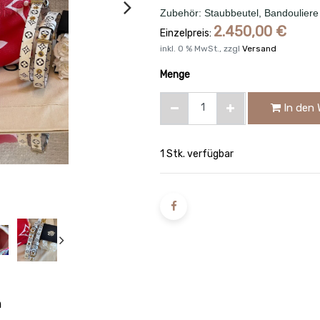
Zubehör: Staubbeutel, Bandouliere
2.450,00
€
Einzelpreis:
inkl.
0
% MwSt., zzgl
Versand
Menge
In den 
1 Stk. verfügbar
n