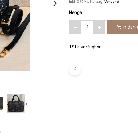
inkl.
0
% MwSt., zzgl
Versand
Menge
In den 
1 Stk. verfügbar
n