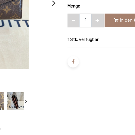
Menge
In den 
1 Stk. verfügbar
n