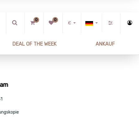
0
0
€
DEAL OF THE WEEK
ANKAUF
ram
31
ungskopie