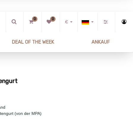
0
0
€
DEAL OF THE WEEK
ANKAUF
engurt
and
ttengurt (von der MPA)