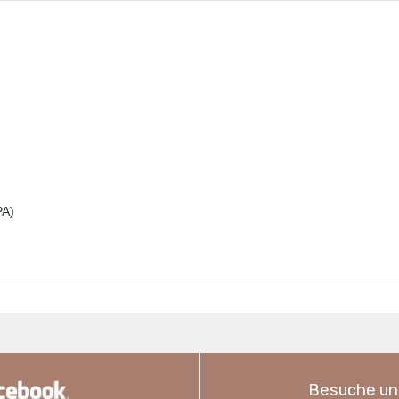
PA)
Besuche un