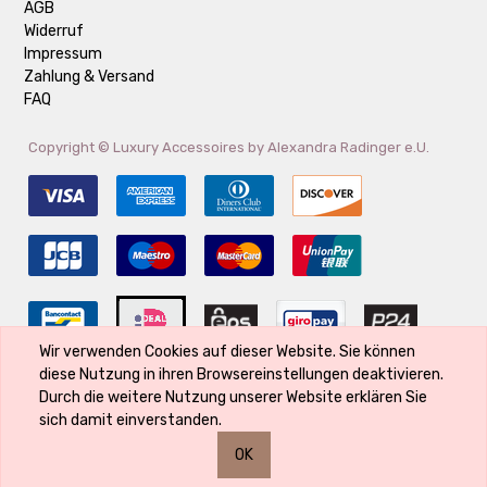
AGB
Widerruf
Impressum
Zahlung & Versand
FAQ
Copyright ©
Luxury Accessoires by Alexandra Radinger e.U.
Wir verwenden Cookies auf dieser Website. Sie können
diese Nutzung in ihren Browsereinstellungen deaktivieren.
Der Markenname ist Eigentum des Rechte-Inhabers und wird verwendet,
Durch die weitere Nutzung unserer Website erklären Sie
weil er Bestandteil des Produktes ist und seine Qualität kennzeichnet
sich damit einverstanden.
OK
0
0
0
0
€
€