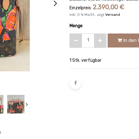
2.390,00
€
Einzelpreis:
inkl.
0
% MwSt., zzgl
Versand
Menge
In den 
1 Stk. verfügbar
n