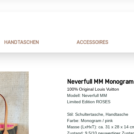
HANDTASCHEN
ACCESSOIRES
Neverfull MM Monogram
100% Original Louis Vuitton
Modell: Neverfull MM
Limited Edition ROSES
Stil: Schultertasche, Handtasche
Farbe: Monogram / pink
Masse (LxHxT): ca. 31 x 28 x 14 c
Zustand: 9,5/10 neuwertiger Zusta