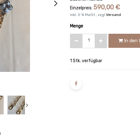
590,00
€
Einzelpreis:
inkl.
0
% MwSt., zzgl
Versand
Menge
In den 
1 Stk. verfügbar
n