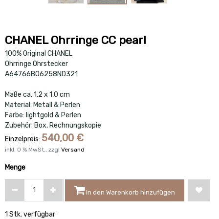
CHANEL Ohrringe CC pearl
100% Original CHANEL
Ohrringe Ohrstecker
A64766B06258ND321
Maße ca. 1,2 x 1,0 cm
Material: Metall & Perlen
Farbe: lightgold & Perlen
Zubehör: Box, Rechnungskopie
540,00
€
Einzelpreis:
inkl.
0
% MwSt., zzgl
Versand
Menge
In den Warenkorb hinzufügen
1 Stk. verfügbar