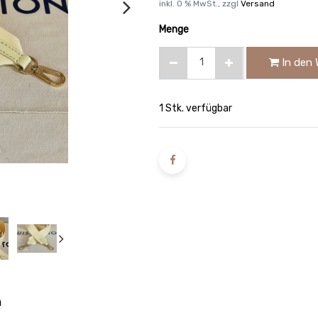
inkl.
0
% MwSt., zzgl
Versand
Menge
In den 
1 Stk. verfügbar
n