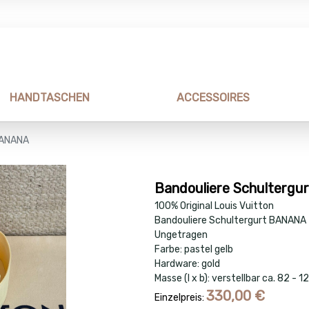
HANDTASCHEN
ACCESSOIRES
BANANA
Bandouliere Schulterg
100% Original Louis Vuitton
Bandouliere Schultergurt BANANA
Ungetragen
Farbe: pastel gelb
Hardware: gold
Masse (l x b): verstellbar ca. 82 -
330,00
€
Einzelpreis: