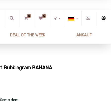
0
0
€
DEAL OF THE WEEK
ANKAUF
urt Bubblegram BANANA
 120cm x 4cm