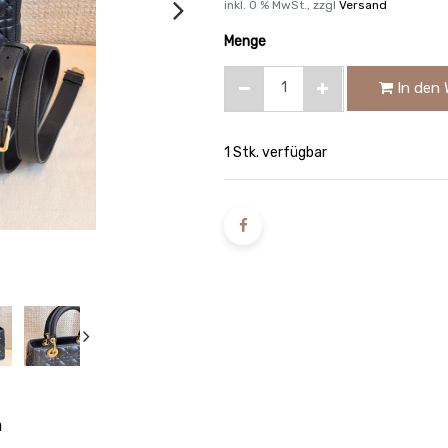
inkl.
0
% MwSt., zzgl
Versand
Menge
In den 
1 Stk. verfügbar
n