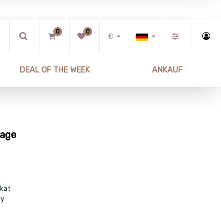
0
0
€
DEAL OF THE WEEK
ANKAUF
nage
ikat
ly